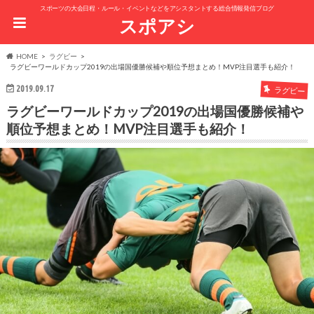
スポーツの大会日程・ルール・イベントなどをアシスタントする総合情報発信ブログ
スポアシ
HOME
ラグビー
ラグビーワールドカップ2019の出場国優勝候補や順位予想まとめ！MVP注目選手も紹介！
2019.09.17
ラグビー
ラグビーワールドカップ2019の出場国優勝候補や
順位予想まとめ！MVP注目選手も紹介！