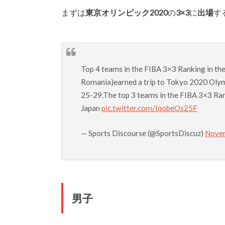
まずは
東京オリンピック2020
の
3×3
に
出場
す
Top 4 teams in the FIBA 3×3 Ranking in t
Romania)earned a trip to Tokyo 2020 Olymp
25-29.The top 3 teams in the FIBA 3×3 Rank
Japan
pic.twitter.com/IqobeOs25F
— Sports Discourse (@SportsDiscuz)
Novem
男子