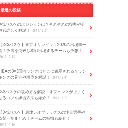
最近の投稿
3×3バスケのポジションは？それぞれの役割や分
担も詳しく解説！
2019.12.21
【3×3バスケ】東京オリンピック2020の出場国一
覧！予選を突破し本戦出場するチームも予想！
2019.12.15
FIBAの3×3国内ランクはどこに表示される？ラン
キングの見方や順位を解説！
2019.12.01
3×3バスケの攻め方を解説！オフェンスが上手く
なるコツや練習方法も紹介！
2019.11.17
【3×3バスケ】唐津レオブラックスの注目選手や
監督一覧まとめ！チームの特徴も紹介！
2019.11.16