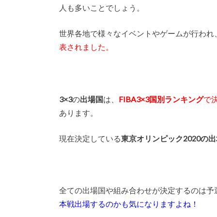
人も多いことでしょう。
世界各地で様々なイベントやゲームが行われ
表されました。
3×3
の
出場国
は、
FIBA3×3国別ランキング
で
あります。
現在決定している
東京オリンピック2020の
全ての出場国や組み合わせが決定するのは予
本戦出場するのかも気になりますよね！