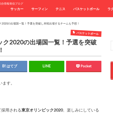
総合情報発信ブログ
サッカー
サーフィン
テニス
バスケットボール
ラ
ク2020の出場国一覧！予選を突破し本戦出場するチームも予想！
バスケットボール
ック2020の出場国一覧！予選を突破
！
はてブ
Pocket
います。
て採用される
東京オリンピック2020
、楽しみにしている