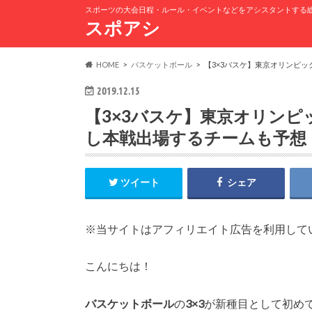
スポーツの大会日程・ルール・イベントなどをアシスタントする
スポアシ
HOME
バスケットボール
【3×3バスケ】東京オリンピッ
2019.12.15
【3×3バスケ】東京オリンピ
し本戦出場するチームも予想
ツイート
シェア
※当サイトはアフィリエイト広告を利用して
こんにちは！
バスケットボール
の
3×3
が新種目として初め