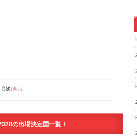
目次
[
表示
]
2020の出場決定国一覧！