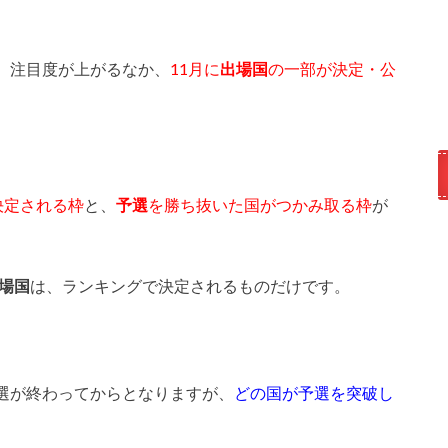
、注目度が上がるなか、
11月に
出場国
の一部が決定・公
決定される枠
と、
予選
を勝ち抜いた国がつかみ取る枠
が
出場国
は、ランキングで決定されるものだけです。
選が終わってからとなりますが、
どの国が予選を突破し