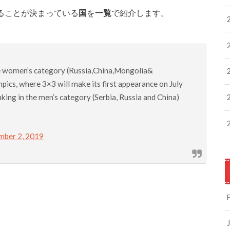
ることが決まっている
国
を
一覧
で紹介します。
he women’s category (Russia,China,Mongolia&
ics, where 3×3 will make its first appearance on July
ing in the men’s category (Serbia, Russia and China)
ber 2, 2019