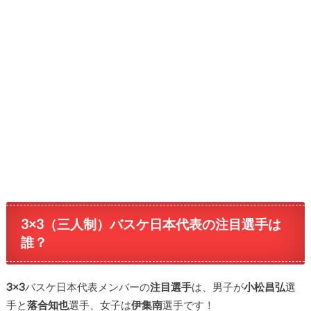
3×3（三人制）バスケ日本代表の注目選手は
誰？
3×3
バスケ日本代表メンバーの
注目選手
は、男子が
小松昌弘
選
手と
落合知也
選手、女子は
伊集南
選手です！