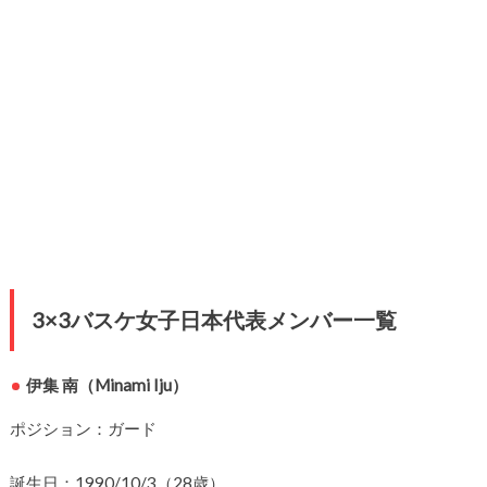
3×3バスケ女子日本代表メンバー一覧
伊集 南（Minami Iju）
ポジション：ガード
誕生日：1990/10/3（28歳）