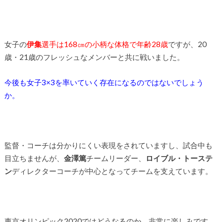
女子の
伊集
選手は168㎝の小柄な体格で年齢28歳
ですが、20
歳・21歳のフレッシュなメンバーと共に戦いました。
今後も女子3×3を率いていく存在になるのではないでしょう
か。
監督・コーチは分かりにくい表現をされていますし、試合中も
目立ちませんが、
金澤篤
チームリーダー、
ロイブル・トーステ
ン
ディレクターコーチが中心となってチームを支えています。
東京オリンピック2020ではどうなるのか、非常に楽しみです