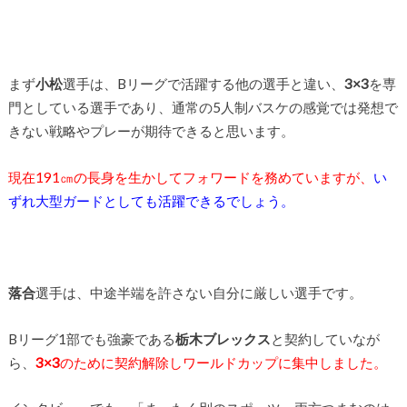
まず
小松
選手は、Bリーグで活躍する他の選手と違い、
3×3
を専
門としている選手であり、通常の5人制バスケの感覚では発想で
きない戦略やプレーが期待できると思います。
現在191㎝の長身を生かしてフォワードを務めていますが、
い
ずれ大型ガードとしても活躍できるでしょう。
落合
選手は、中途半端を許さない自分に厳しい選手です。
Bリーグ1部でも強豪である
栃木ブレックス
と契約していなが
ら、
3×3
のために契約解除しワールドカップに集中しました。