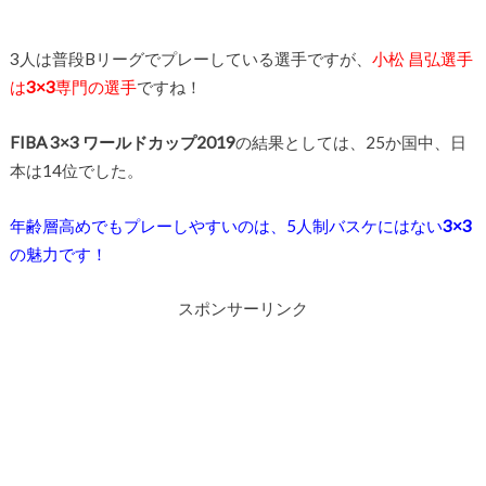
3人は普段Bリーグでプレーしている選手ですが、
小松 昌弘選手
は
3×3
専門の選手
ですね！
FIBA 3×3 ワールドカップ2019
の結果としては、25か国中、日
本は14位でした。
年齢層高めでもプレーしやすいのは、5人制バスケにはない
3×3
の魅力です！
スポンサーリンク