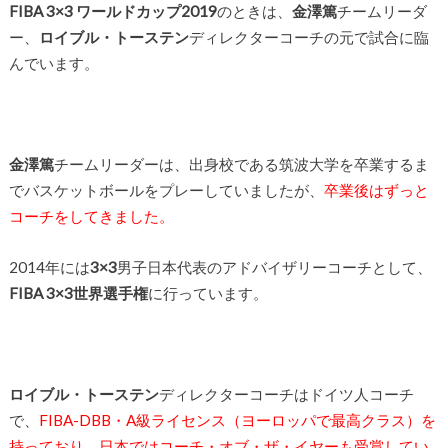
FIBA 3×3 ワールドカップ2019
のときは、
金澤篤
チームリーダ
ー、
ロイブル・トーステン
ディレクターコーチの元で試合に臨
んでいます。
金澤篤
チームリーダーは、出身校である筑波大学を卒業するま
でバスケットボールをプレーしていましたが、
卒業後はずっと
コーチをしてきました。
2014年には
3×3
男子日本代表のアドバイザリーコーチとして、
FIBA 3×3世界選手権
に行っています。
ロイブル・トーステン
ディレクターコーチはドイツ人コーチ
で、
FIBA-DBB・A級ライセンス（ヨーロッパで最高クラス）を
持っており、日本ではコーチ・オブ・ザ・イヤーも受賞してい