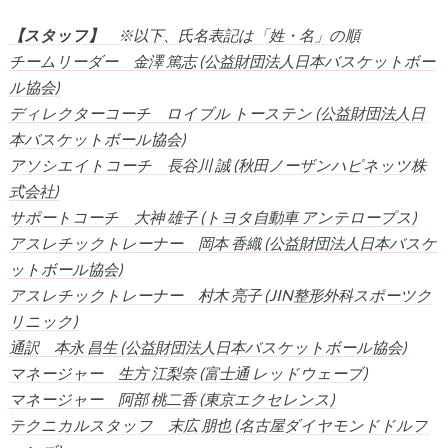
【スタッフ】
※以下、氏名表記は「姓・名」の順
チームリーダー 金澤 篤志 (公益財団法人日本バスケットボー
ル協会)
ディレクターコーチ ロイブル トーステン (公益財団法人日
本バスケットボール協会)
アソシエイトコーチ 長谷川 誠 (秋田ノーザンハピネッツ株
式会社)
サポートコーチ 大神 雄子 (トヨタ自動車 アンテロープス)
アスレチックトレーナー 岡本 香織 (公益財団法人日本バスケ
ットボール協会)
アスレチックトレーナー 村木 亮子 (JIN整形外科スポーツク
リニック)
通訳 本永 昌生 (公益財団法人日本バスケットボール協会)
マネージャー 生方 江梨奈 (富士通 レッドウェーブ)
マネージャー 阿部 桃二香 (東京エクセレンス)
テクニカルスタッフ 末広 朋也 (名古屋ダイヤモンドドルフ