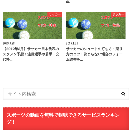
年…
サッカー
サッカー
2019.3.28
2019.1.21
【2019年6月】サッカー日本代表の
サッカーのシュートの打ち方・蹴り
スタメン予想！注目選手や若手・交
方のコツ！決まらない場合のフォー
代枠…
ム調整を…
スポーツの動画を無料で視聴できるサービスランキン
グ！