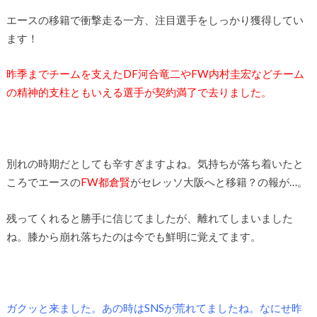
エースの移籍で衝撃走る一方、注目選手をしっかり獲得してい
ます！
昨季までチームを支えたDF河合竜二やFW内村圭宏などチーム
の精神的支柱ともいえる選手が契約満了で去りました。
別れの時期だとしても辛すぎますよね。気持ちが落ち着いたと
ころでエースの
FW都倉賢
がセレッソ大阪へと移籍？の報が…。
残ってくれると勝手に信じてましたが、離れてしまいました
ね。膝から崩れ落ちたのは今でも鮮明に覚えてます。
ガクッと来ました。あの時はSNSが荒れてましたね。なにせ昨