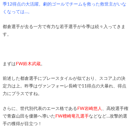
季12得点の大活躍。劇的ゴールでチームを救った救世主がいな
くなっては…。
都倉選手が去る一方で有力な若手選手が今季は続々入ってきま
す。
まずは
FW鈴木武蔵
。
前述した都倉選手にプレースタイルが似ており、スコア上の決
定力は上。昨季はヴァンフォーレ長崎で11得点の大暴れ、得点
力にプラスですね。
さらに、世代別代表のエース格である
FW岩崎悠人
、高校選手権
で青森山田を優勝へ導いた
FW檀崎竜孔選手
などなど…攻撃的選
手の獲得が目立つ！