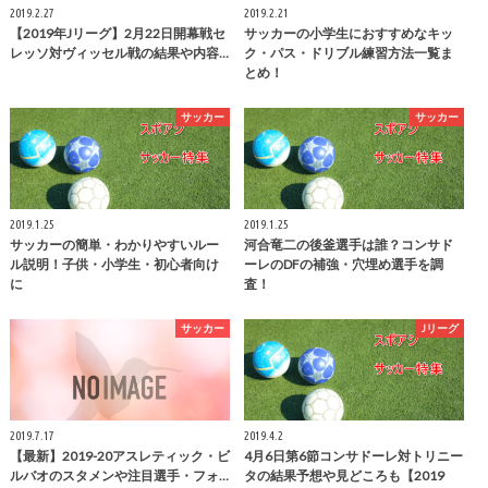
2019.2.27
2019.2.21
【2019年Jリーグ】2月22日開幕戦セ
サッカーの小学生におすすめなキッ
レッソ対ヴィッセル戦の結果や内容…
ク・パス・ドリブル練習方法一覧ま
とめ！
サッカー
サッカー
2019.1.25
2019.1.25
サッカーの簡単・わかりやすいルー
河合竜二の後釜選手は誰？コンサド
ル説明！子供・小学生・初心者向け
ーレのDFの補強・穴埋め選手を調
に
査！
サッカー
Jリーグ
2019.7.17
2019.4.2
【最新】2019-20アスレティック・ビ
4月6日第6節コンサドーレ対トリニー
ルバオのスタメンや注目選手・フォ…
タの結果予想や見どころも【2019