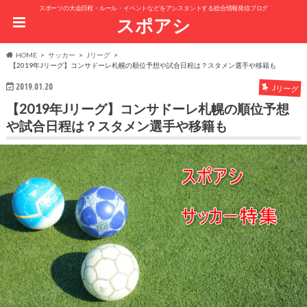
スポーツの大会日程・ルール・イベントなどをアシスタントする総合情報発信ブログ
スポアシ
HOME
サッカー
Jリーグ
【2019年Jリーグ】コンサドーレ札幌の順位予想や試合日程は？スタメン選手や移籍も
2019.01.20
Jリーグ
【2019年Jリーグ】コンサドーレ札幌の順位予想
や試合日程は？スタメン選手や移籍も