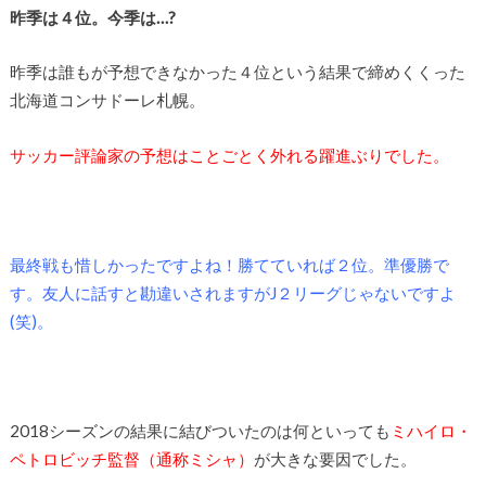
昨季は４位。今季は…?
昨季は誰もが予想できなかった４位という結果で締めくくった
北海道コンサドーレ札幌。
サッカー評論家の予想はことごとく外れる躍進ぶりでした。
最終戦も惜しかったですよね！勝てていれば２位。準優勝で
す。友人に話すと勘違いされますがJ２リーグじゃないですよ
(笑)。
2018シーズンの結果に結びついたのは何といっても
ミハイロ・
ペトロビッチ監督（通称ミシャ）
が大きな要因でした。