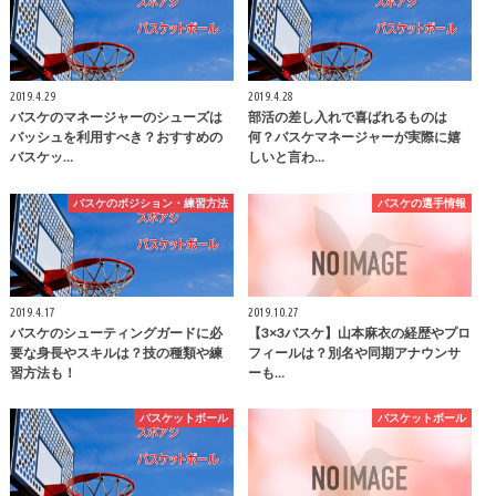
2019.4.29
2019.4.28
バスケのマネージャーのシューズは
部活の差し入れで喜ばれるものは
バッシュを利用すべき？おすすめの
何？バスケマネージャーが実際に嬉
バスケッ…
しいと言わ…
バスケのポジション・練習方法
バスケの選手情報
2019.4.17
2019.10.27
バスケのシューティングガードに必
【3×3バスケ】山本麻衣の経歴やプロ
要な身長やスキルは？技の種類や練
フィールは？別名や同期アナウンサ
習方法も！
ーも…
バスケットボール
バスケットボール