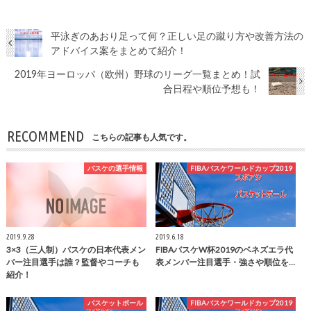
平泳ぎのあおり足って何？正しい足の蹴り方や改善方法の
アドバイス案をまとめて紹介！
2019年ヨーロッパ（欧州）野球のリーグ一覧まとめ！試
合日程や順位予想も！
RECOMMEND
こちらの記事も人気です。
バスケの選手情報
FIBAバスケワールドカップ2019
2019.9.28
2019.6.18
3×3（三人制）バスケの日本代表メン
FIBAバスケW杯2019のベネズエラ代
バー注目選手は誰？監督やコーチも
表メンバー注目選手・強さや順位を…
紹介！
バスケットボール
FIBAバスケワールドカップ2019