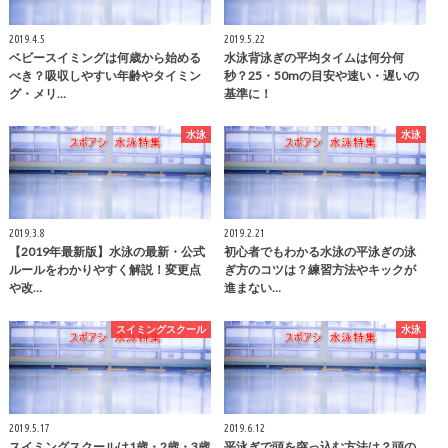
2019.4.5
2019.5.22
ベビースイミングは何歳から始める
水泳背泳ぎの平均タイムは何分何
べき？吸収しやすい年齢やタイミン
秒？25・50mの目安や速い・遅いの
グ・メリ…
基準に！
水泳
水泳
2019.3.8
2019.2.21
【2019年最新版】水泳の最新・公式
初心者でもわかる水泳の平泳ぎの泳
ルールをわかりやすく解説！変更点
ぎ方のコツは？練習方法やキックが
や改…
進まない…
スイミングスクール
水泳
2019.5.17
2019.6.12
スイミングスクールは1歳・2歳・3歳
平泳ぎで頭を突っ込む方法は？頭の