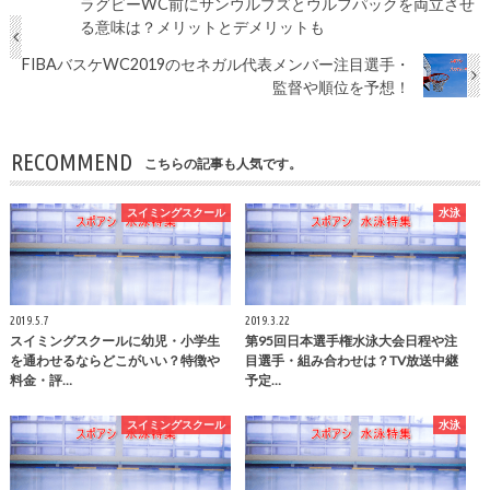
ラグビーWC前にサンウルブズとウルフパックを両立させ
る意味は？メリットとデメリットも
FIBAバスケWC2019のセネガル代表メンバー注目選手・
監督や順位を予想！
RECOMMEND
こちらの記事も人気です。
スイミングスクール
水泳
2019.5.7
2019.3.22
スイミングスクールに幼児・小学生
第95回日本選手権水泳大会日程や注
を通わせるならどこがいい？特徴や
目選手・組み合わせは？TV放送中継
料金・評…
予定…
スイミングスクール
水泳