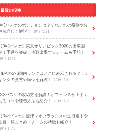
最近の投稿
3×3バスケのポジションは？それぞれの役割や分
担も詳しく解説！
2019.12.21
【3×3バスケ】東京オリンピック2020の出場国一
覧！予選を突破し本戦出場するチームも予想！
2019.12.15
FIBAの3×3国内ランクはどこに表示される？ラン
キングの見方や順位を解説！
2019.12.01
3×3バスケの攻め方を解説！オフェンスが上手く
なるコツや練習方法も紹介！
2019.11.17
【3×3バスケ】唐津レオブラックスの注目選手や
監督一覧まとめ！チームの特徴も紹介！
2019.11.16