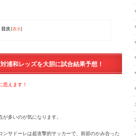
目次
[
表示
]
レ対浦和レッズを大胆に試合結果予想！
に思えます！
点が多いのが気になります。
コンサドーレは超攻撃的サッカーで、前節のかみ合った