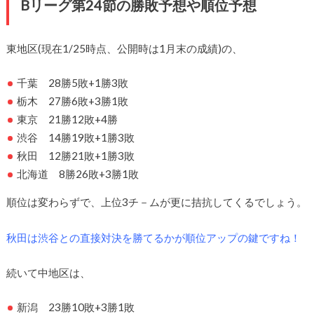
Bリーグ第24節の勝敗予想や順位予想
東地区(現在1/25時点、公開時は1月末の成績)の、
千葉 28勝5敗+1勝3敗
栃木 27勝6敗+3勝1敗
東京 21勝12敗+4勝
渋谷 14勝19敗+1勝3敗
秋田 12勝21敗+1勝3敗
北海道 8勝26敗+3勝1敗
順位は変わらずで、上位3チ－ムが更に拮抗してくるでしょう。
秋田は渋谷との直接対決を勝てるかが順位アップの鍵ですね！
続いて中地区は、
新潟 23勝10敗+3勝1敗