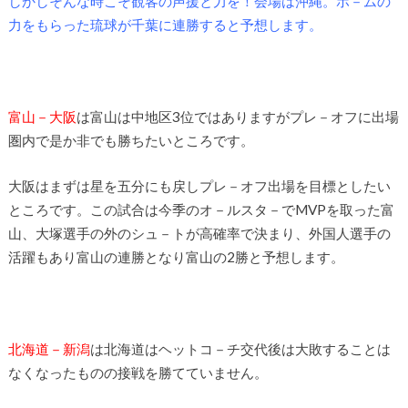
しかしそんな時こそ観客の声援と力を！会場は沖縄。ホ－ムの
力をもらった琉球が千葉に連勝すると予想します。
富山－大阪
は富山は中地区3位ではありますがプレ－オフに出場
圏内で是か非でも勝ちたいところです。
大阪はまずは星を五分にも戻しプレ－オフ出場を目標としたい
ところです。この試合は今季のオ－ルスタ－でMVPを取った富
山、大塚選手の外のシュ－トが高確率で決まり、外国人選手の
活躍もあり富山の連勝となり富山の2勝と予想します。
北海道－新潟
は北海道はヘットコ－チ交代後は大敗することは
なくなったものの接戦を勝てていません。