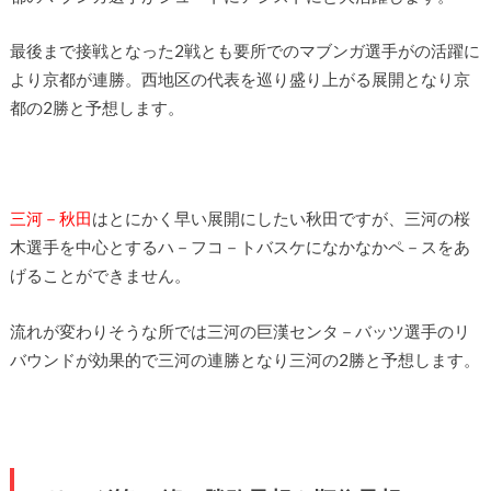
最後まで接戦となった2戦とも要所でのマブンガ選手がの活躍に
より京都が連勝。西地区の代表を巡り盛り上がる展開となり京
都の2勝と予想します。
三河－秋田
はとにかく早い展開にしたい秋田ですが、三河の桜
木選手を中心とするハ－フコ－トバスケになかなかペ－スをあ
げることができません。
流れが変わりそうな所では三河の巨漢センタ－バッツ選手のリ
バウンドが効果的で三河の連勝となり三河の2勝と予想します。