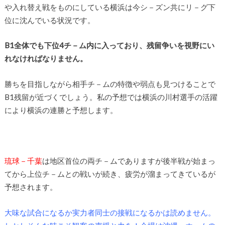
や入れ替え戦をものにしている横浜は今シ－ズン共にリ－グ下
位に沈んでいる状況です。
B1全体でも下位4チ－ム内に入っており、残留争いを視野にい
れなければなりません。
勝ちを目指しながら相手チ－ムの特徴や弱点も見つけることで
B1残留が近づくでしょう。私の予想では横浜の川村選手の活躍
により横浜の連勝と予想します。
琉球－千葉
は地区首位の両チ－ムでありますが後半戦が始まっ
てから上位チ－ムとの戦いが続き、疲労が溜まってきているが
予想されます。
大味な試合になるか実力者同士の接戦になるかは読めません。