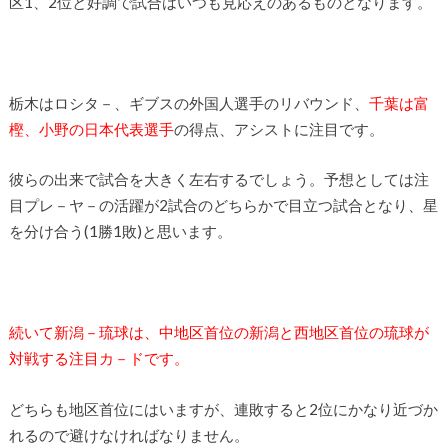
区1、2位と好調で試合はいつも見応えのあるものとなります。
栃木はロシタ－、ギブスの外国人選手のリバウンド、
千葉は富
樫、小野の日本代表選手
の得点、アシストに注目です。
彼らの出来で試合を大きく左右するでしょう。予想としては注
目プレ－ヤ－の活躍が2試合のどちらかで目立つ試合となり、星
を分け合う(1勝1敗)と思います。
続いて新潟－琉球は、中地区首位の新潟と西地区首位の琉球が
対戦する注目カ－ドです。
どちらも地区首位にはいますが、連敗すると2位にかなり近づか
れるので避けなければなりません。