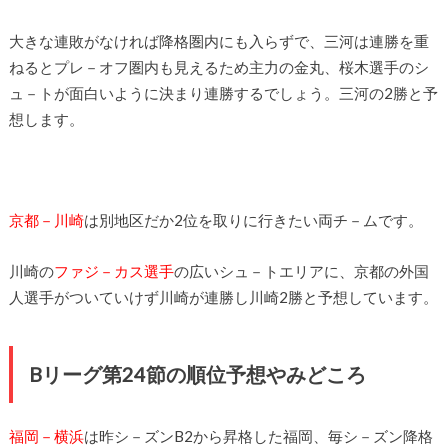
大きな連敗がなければ降格圏内にも入らずで、三河は連勝を重
ねるとプレ－オフ圏内も見えるため主力の金丸、桜木選手のシ
ュ－トが面白いように決まり連勝するでしょう。三河の2勝と予
想します。
京都－川崎
は別地区だか2位を取りに行きたい両チ－ムです。
川崎の
ファジ－カス選手
の広いシュ－トエリアに、京都の外国
人選手がついていけず川崎が連勝し川崎2勝と予想しています。
Bリーグ第24節の順位予想やみどころ
福岡－横浜
は昨シ－ズンB2から昇格した福岡、毎シ－ズン降格