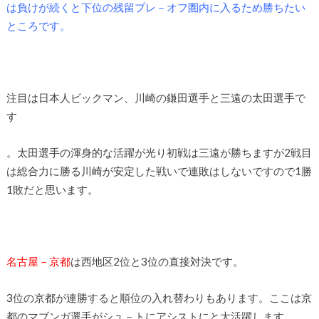
は負けが続くと下位の残留プレ－オフ圏内に入るため勝ちたい
ところです。
注目は日本人ビックマン、川崎の鎌田選手と三遠の太田選手で
す
。太田選手の渾身的な活躍が光り初戦は三遠が勝ちますが2戦目
は総合力に勝る川崎が安定した戦いで連敗はしないですので1勝
1敗だと思います。
名古屋－京都
は西地区2位と3位の直接対決です。
3位の京都が連勝すると順位の入れ替わりもあります。ここは京
都のマブンガ選手がシュ－トにアシストにと大活躍します。