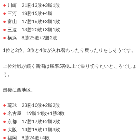
川崎 21勝13敗+3勝1敗
三河 18勝15敗+4勝
富山 17勝16敗+3勝1敗
三遠 13勝20敗+3勝1敗
横浜 8勝25敗+2勝2敗
1位と2位、3位と4位が入れ替わったり戻ったりをしそうです。
上位対戦が続く新潟は勝率5割以上で乗り切りたいところでしょ
う。
最後に西地区、
琉球 23勝10敗+2勝2敗
名古屋 19勝14敗+1勝3敗
京都 17勝17敗+2勝2敗
大阪 14勝19敗+1勝3敗
福岡 9勝24敗+4敗