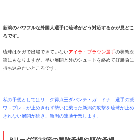
新潟のパワフルな外国人選手に琉球がどう対応するかが見どこ
ろです。
琉球はケガで出場できていない
アイラ・ブラウン選手
の状態次
第にもなりますが、早い展開と外のシュ－トを絡めて好勝負に
持ち込みたいところです。
私の予想としてはリ－グ得点王ダバンテ・ガ－ドナ－選手の派
ワ－プレ－が止めきれず勢いに乗った新潟の攻撃を琉球が止め
きれない展開が続き、新潟の連勝予想します。
Bリーグ第23節の勝敗予想や順位予想