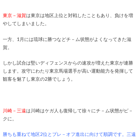
東京－滋賀
は東京は地区上位と対戦したこともあり、負けを増
やしてしまいました。
一方、1月には琉球に勝つなどチ－ム状態がよくなってきた滋
賀。
しかし試合は堅いディフェンスからの速攻が増えた東京が連勝
します。攻守にわたり東京馬場選手が高い運動能力を発揮して
観客を魅了し東京の2勝でしょう。
川崎－三遠
は川崎はケガ人も復帰して徐々にチ－ム状態がピ－
クに。
勝ちも重ねて地区2位とプレ－オフ進出に向けて順調です。三遠