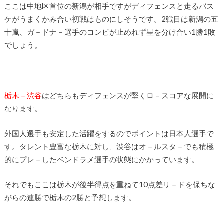
ここは中地区首位の新潟が相手ですがディフェンスと走るバス
ケがうまくかみ合い初戦はものにしそうです。2戦目は新潟の五
十嵐、ガ－ドナ－選手のコンビが止めれず星を分け合い1勝1敗
でしょう。
栃木－渋谷
はどちらもディフェンスが堅くロ－スコアな展開に
なります。
外国人選手も安定した活躍をするのでポイントは日本人選手で
す。タレント豊富な栃木に対し、渋谷はオ－ルスタ－でも積極
的にプレ－したベンドラメ選手の状態にかかっています。
それでもここは栃木が後半得点を重ねて10点差リ－ドを保ちな
がらの連勝で栃木の2勝と予想します。