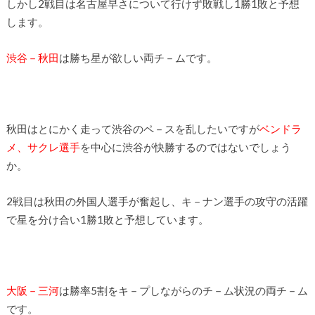
しかし2戦目は名古屋早さについて行けず敗戦し1勝1敗と予想
します。
渋谷－秋田
は勝ち星が欲しい両チ－ムです。
秋田はとにかく走って渋谷のペ－スを乱したいですが
ベンドラ
メ、サクレ選手
を中心に渋谷が快勝するのではないでしょう
か。
2戦目は秋田の外国人選手が奮起し、キ－ナン選手の攻守の活躍
で星を分け合い1勝1敗と予想しています。
大阪－三河
は勝率5割をキ－プしながらのチ－ム状況の両チ－ム
です。