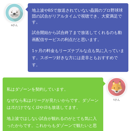
地上波やBSで放送されていない贔屓のプロ野球球
団の試合がリアルタイムで視聴でき、大変満足で
す。
oさん
試合開始から試合終了まで放送してくれるのも動
画配信サービスの利点だと思います。
1ヶ月の料金もリーズナブルな点も気に入っていま
す。スポーツ好きな方には是非ともおすすめで
す。
私はダゾーンを契約しています。
なぜなら私はJリーグが見たいからです。ダゾーン
tさん
はJ1だけでなくJ2やJ3も放送してます。
地上波ではしない試合が観れるのがとても気に入
ったからです。これからもダゾーンで観たいと思