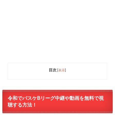
目次
[
表示
]
令和でバスケBリーグ中継や動画を無料で視
聴する方法！