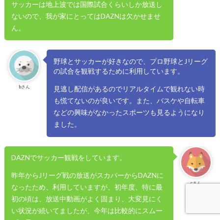
サッカーは地上波では国際試合くらいしか放送し
ないので、我が家にとってはDAZNは欠かせませ
ん。
野球とサッカーが好きなので、プロ野球とJリーグ
の試合を観戦するために利用しています。
bさん
見逃し配信があるのでリアルタイムで観れない時
も慌てないのが良いです。また、バスケや自転車
などの興味がなかったスポーツも見るようになり
ました。
DAZNでサッカー観戦をしています。
昨年からJリーグ戦の放送がスカパーからDAZNに
cさん
なったため、利用していますが、初年度、特に最
初の頃は、放送中動画がよく固まり、大変見にく
い状況が続いてましたが、今年は比較的にスムー