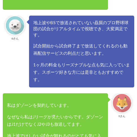
地上波やBSで放送されていない贔屓のプロ野球球
団の試合がリアルタイムで視聴でき、大変満足で
す。
oさん
試合開始から試合終了まで放送してくれるのも動
画配信サービスの利点だと思います。
1ヶ月の料金もリーズナブルな点も気に入っていま
す。スポーツ好きな方には是非ともおすすめで
す。
私はダゾーンを契約しています。
なぜなら私はJリーグが見たいからです。ダゾーン
tさん
はJ1だけでなくJ2やJ3も放送してます。
地上波ではしない試合が観れるのがとても気に入