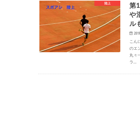
第
陸上
や
ル
2019
こん
のエ
丸々
ラ…