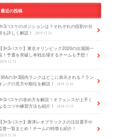
最近の投稿
3×3バスケのポジションは？それぞれの役割や分
担も詳しく解説！
2019.12.21
【3×3バスケ】東京オリンピック2020の出場国一
覧！予選を突破し本戦出場するチームも予想！
2019.12.15
FIBAの3×3国内ランクはどこに表示される？ラン
キングの見方や順位を解説！
2019.12.01
3×3バスケの攻め方を解説！オフェンスが上手く
なるコツや練習方法も紹介！
2019.11.17
【3×3バスケ】唐津レオブラックスの注目選手や
監督一覧まとめ！チームの特徴も紹介！
2019.11.16