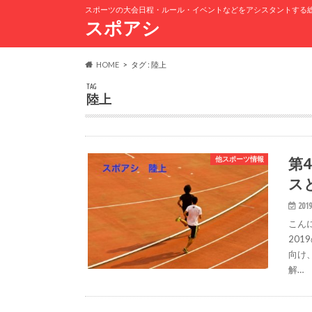
スポーツの大会日程・ルール・イベントなどをアシスタントする
スポアシ
HOME
タグ : 陸上
TAG
陸上
第
他スポーツ情報
ス
2019
こん
20
向け
解…