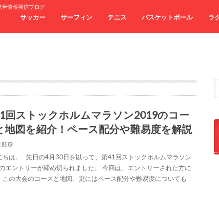
総合情報発信ブログ
サッカー
サーフィン
テニス
バスケットボール
ラ
41回ストックホルムマラソン2019のコー
と地図を紹介！ペース配分や難易度を解説
.05.03
にちは。 先日の4月30日を以って、第41回ストックホルムマラソン
19のエントリーが締め切られました。 今回は、エントリーされた方に
、この大会のコースと地図、更にはペース配分や難易度についても