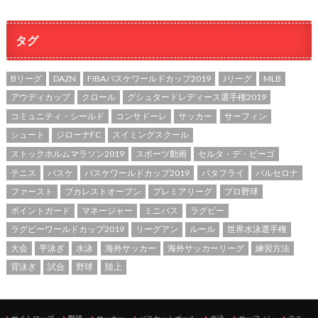
タグ
Bリーグ
DAZN
FIBAバスケワールドカップ2019
Jリーグ
MLB
アウディカップ
クロール
グシュタードレディース選手権2019
コミュニティ・シールド
コンサドーレ
サッカー
サーフィン
シュート
ジローナFC
スイミングスクール
ストックホルムマラソン2019
スポーツ動画
セルタ・デ・ビーゴ
テニス
バスケ
バスケワールドカップ2019
バタフライ
バルセロナ
ファースト
ブカレストオープン
プレミアリーグ
プロ野球
ポイントガード
マネージャー
ミニバス
ラグビー
ラグビーワールドカップ2019
リーグアン
ルール
世界水泳選手権
大会
平泳ぎ
水泳
海外サッカー
海外サッカーリーグ
練習方法
背泳ぎ
試合
野球
陸上