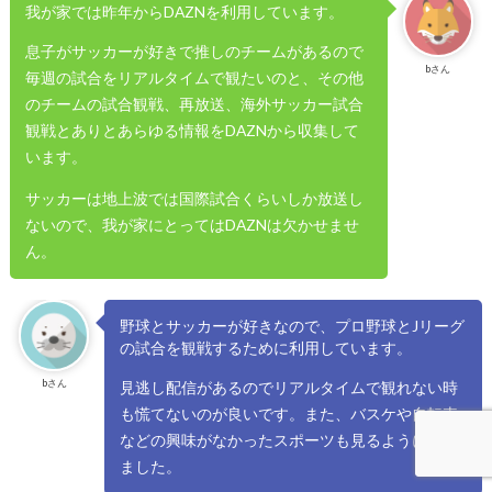
我が家では昨年からDAZNを利用しています。
息子がサッカーが好きで推しのチームがあるので
bさん
毎週の試合をリアルタイムで観たいのと、その他
のチームの試合観戦、再放送、海外サッカー試合
観戦とありとあらゆる情報をDAZNから収集して
います。
サッカーは地上波では国際試合くらいしか放送し
ないので、我が家にとってはDAZNは欠かせませ
ん。
野球とサッカーが好きなので、プロ野球とJリーグ
の試合を観戦するために利用しています。
bさん
見逃し配信があるのでリアルタイムで観れない時
も慌てないのが良いです。また、バスケや自転車
などの興味がなかったスポーツも見るようになり
ました。