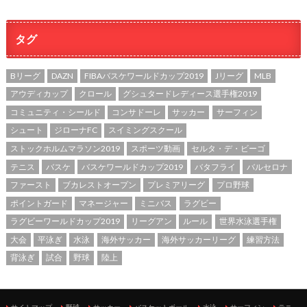
タグ
Bリーグ
DAZN
FIBAバスケワールドカップ2019
Jリーグ
MLB
アウディカップ
クロール
グシュタードレディース選手権2019
コミュニティ・シールド
コンサドーレ
サッカー
サーフィン
シュート
ジローナFC
スイミングスクール
ストックホルムマラソン2019
スポーツ動画
セルタ・デ・ビーゴ
テニス
バスケ
バスケワールドカップ2019
バタフライ
バルセロナ
ファースト
ブカレストオープン
プレミアリーグ
プロ野球
ポイントガード
マネージャー
ミニバス
ラグビー
ラグビーワールドカップ2019
リーグアン
ルール
世界水泳選手権
大会
平泳ぎ
水泳
海外サッカー
海外サッカーリーグ
練習方法
背泳ぎ
試合
野球
陸上