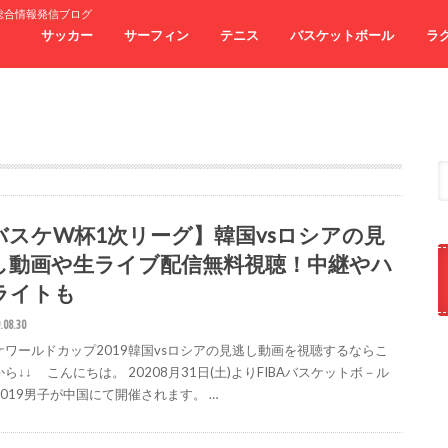
総合情報発信ブログ
サッカー
サーフィン
テニス
バスケットボール
ラ
バスケW杯1次リーグ】韓国vsロシアの見
し動画や生ライブ配信無料視聴！中継やハ
ライトも
.08.30
ケワールドカップ2019韓国vsロシアの見逃し動画を視聴するならこ
ら↓↓ こんにちは。 20208月31日(土)よりFIBAバスケットボ－ル
2019男子が中国にて開催されます。 …