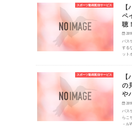
【
スポーツ動画配信サービス
ペ
聴
2019
バス
するな
ット
【
スポーツ動画配信サービス
の
や
2019
バス
らこち
－ル