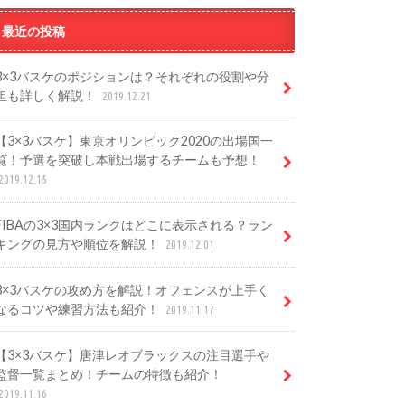
最近の投稿
3×3バスケのポジションは？それぞれの役割や分
担も詳しく解説！
2019.12.21
【3×3バスケ】東京オリンピック2020の出場国一
覧！予選を突破し本戦出場するチームも予想！
2019.12.15
FIBAの3×3国内ランクはどこに表示される？ラン
キングの見方や順位を解説！
2019.12.01
3×3バスケの攻め方を解説！オフェンスが上手く
なるコツや練習方法も紹介！
2019.11.17
【3×3バスケ】唐津レオブラックスの注目選手や
監督一覧まとめ！チームの特徴も紹介！
2019.11.16