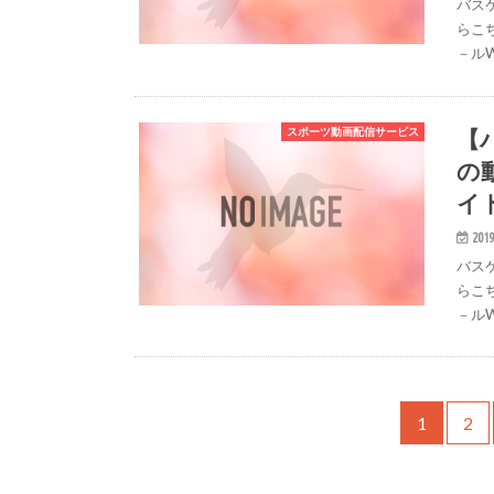
バス
らこち
－ル
【
スポーツ動画配信サービス
の
イ
2019
バス
らこち
－ル
1
2