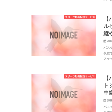
【
スポーツ動画配信サービス
ル
継
2019
バス
視聴す
スケ
【
スポーツ動画配信サービス
ト
中
2019
バス