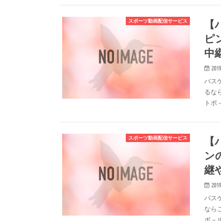
【
スポーツ動画配信サービス
ピ
中
2019
バス
るなら
トボ
【
スポーツ動画配信サービス
ン
継
2019
バス
ならこ
ボ－