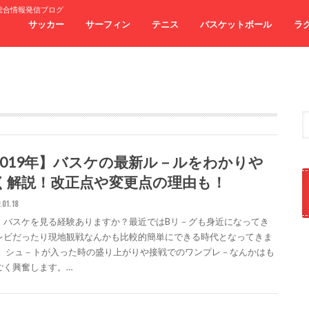
総合情報発信ブログ
サッカー
サーフィン
テニス
バスケットボール
ラ
2019年】バスケの最新ル－ルをわかりや
く解説！改正点や変更点の理由も！
.01.18
、バスケを見る経験ありますか？最近ではBリ－グも身近になってき
レビだったり現地観戦なんかも比較的簡単にできる時代となってきま
。 シュ－トが入った時の盛り上がりや接戦でのワンプレ－なんかはも
ごく興奮します。…