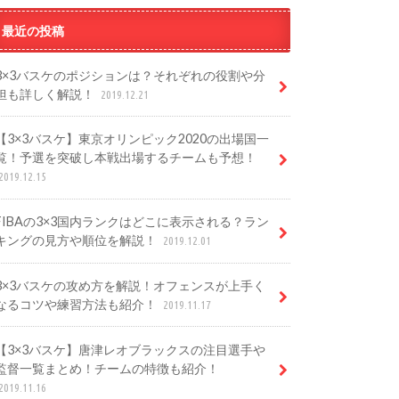
最近の投稿
3×3バスケのポジションは？それぞれの役割や分
担も詳しく解説！
2019.12.21
【3×3バスケ】東京オリンピック2020の出場国一
覧！予選を突破し本戦出場するチームも予想！
2019.12.15
FIBAの3×3国内ランクはどこに表示される？ラン
キングの見方や順位を解説！
2019.12.01
3×3バスケの攻め方を解説！オフェンスが上手く
なるコツや練習方法も紹介！
2019.11.17
【3×3バスケ】唐津レオブラックスの注目選手や
監督一覧まとめ！チームの特徴も紹介！
2019.11.16