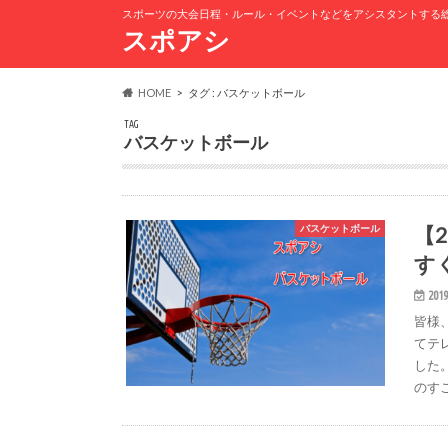
スポーツの大会日程・ルール・イベントなどをアシスタントする
スポアシ
HOME
タグ : バスケットボール
TAG
バスケットボール
【
バスケットボール
す
2019
皆様
てテ
した
のす